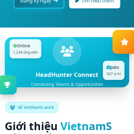
Đăng ký ngay
Tìm hiểu thêm
Online
1,234 ứng viên
Jobs
567 vị trí
HeadHunter Connect
Connecting Talents & Opportunities
Về VietNamS.work
Giới thiệu
VietnamS